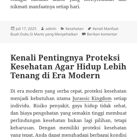
nikmati manfaatnya setiap hari.
Diposkan
Penulis
Kategori
Tag
Juli 17, 2025
admin
Kesehatan
Kenali Manfaat
pada
untuk Kena
Buah Duku Si Manis yang Menyehatkan
Berikan komentar
Kenali Pentingnya Proteksi
Kesehatan Agar Hidup Lebih
Tenang di Era Modern
Di era modern yang serba cepat, proteksi kesehatan
menjadi kebutuhan utama
Jurassic Kingdom
setiap
individu. Risiko penyakit, gaya hidup tidak sehat,
dan biaya pengobatan yang semakin tinggi membuat
perlindungan kesehatan bukan lagi pilihan, tetapi
keharusan. Dengan memiliki proteksi kesehatan
yang tepat, Anda dapat menghadapi berbagai kondisi