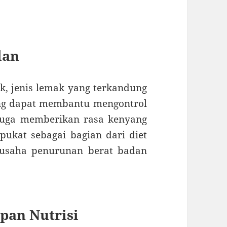
dan
, jenis lemak yang terkandung
ng dapat membantu mengontrol
juga memberikan rasa kenyang
ukat sebagai bagian dari diet
usaha penurunan berat badan
pan Nutrisi