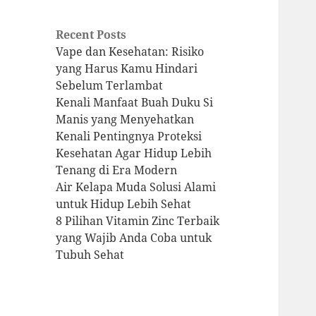
Recent Posts
Vape dan Kesehatan: Risiko
yang Harus Kamu Hindari
Sebelum Terlambat
Kenali Manfaat Buah Duku Si
Manis yang Menyehatkan
Kenali Pentingnya Proteksi
Kesehatan Agar Hidup Lebih
Tenang di Era Modern
Air Kelapa Muda Solusi Alami
untuk Hidup Lebih Sehat
8 Pilihan Vitamin Zinc Terbaik
yang Wajib Anda Coba untuk
Tubuh Sehat