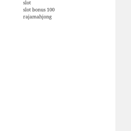
slot
slot bonus 100
rajamahjong