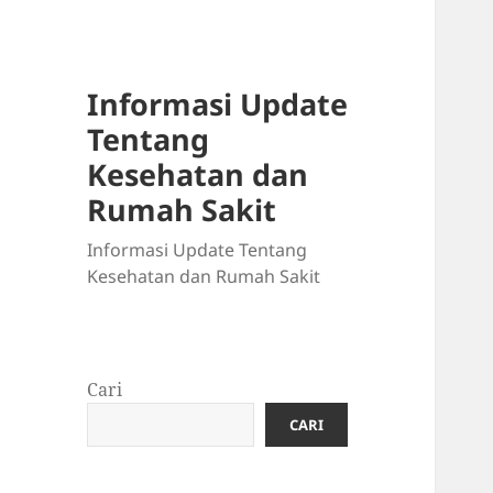
Informasi Update
Tentang
Kesehatan dan
Rumah Sakit
Informasi Update Tentang
Kesehatan dan Rumah Sakit
Cari
CARI