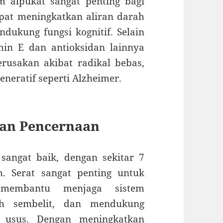
 alpukat sangat penting bagi
pat meningkatkan aliran darah
dukung fungsi kognitif. Selain
min E dan antioksidan lainnya
rusakan akibat radikal bebas,
neratif seperti Alzheimer.
tan Pencernaan
sangat baik, dengan sekitar 7
. Serat sangat penting untuk
 membantu menjaga sistem
ah sembelit, dan mendukung
 usus. Dengan meningkatkan