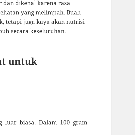
 dan dikenal karena rasa
esehatan yang melimpah. Buah
, tetapi juga kaya akan nutrisi
uh secara keseluruhan.
t untuk
g luar biasa. Dalam 100 gram