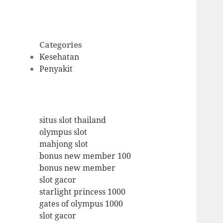
Categories
Kesehatan
Penyakit
situs slot thailand
olympus slot
mahjong slot
bonus new member 100
bonus new member
slot gacor
starlight princess 1000
gates of olympus 1000
slot gacor