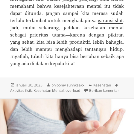
memahami bahwa kesejahteraan mental itu tidak
dapat ditunda. Jangan sampai kita merasa sudah
terlalu terlambat untuk menghadapinya
garansi slot
.
Jadi, mulai sekarang, jadikan kesehatan mental
sebagai prioritas utama—karena dengan pikiran
yang sehat, kita bisa lebih produktif, lebih bahagia,
dan lebih mampu menghadapi tantangan hidup.
Ingatlah, tubuh kita hanya bisa bertahan sebaik apa
yang ada di dalam kepala kita!
Diposkan
Penulis
Kategori
Tag
Januari 30, 2025
bhibomv sunhkaakx
Kesehatan
pada
untuk Pe
Aktivitas fisik
,
Kesehatan Mental
,
overload
Berikan komentar