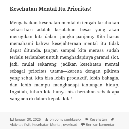
Kesehatan Mental Itu Prioritas!
Mengabaikan kesehatan mental di tengah kesibukan
sehari-hari adalah kesalahan besar yang akan
merugikan kita dalam jangka panjang. Kita harus
memahami bahwa kesejahteraan mental itu tidak
dapat ditunda. Jangan sampai kita merasa sudah
terlalu terlambat untuk menghadapinya
garansi slot
.
Jadi, mulai sekarang, jadikan kesehatan mental
sebagai prioritas utama—karena dengan pikiran
yang sehat, kita bisa lebih produktif, lebih bahagia,
dan lebih mampu menghadapi tantangan hidup.
Ingatlah, tubuh kita hanya bisa bertahan sebaik apa
yang ada di dalam kepala kita!
Diposkan
Penulis
Kategori
Tag
Januari 30, 2025
bhibomv sunhkaakx
Kesehatan
pada
untuk Pe
Aktivitas fisik
,
Kesehatan Mental
,
overload
Berikan komentar