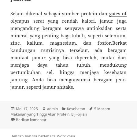
Selain dikenal sebagai sumber protein dan
gates of
olympus
serat yang rendah kalori, jamur juga
mengandung beragam senyawa antioksidan serta
mineral yang penting bagi tubuh, seperti selenium,
zinc, kalium, magnesium, dan fosfor.Berkat
kandungan nutrisinya tersebut, ada beragam
manfaat jamur yang bisa diperoleh, mulai dari
menjaga daya tahan tubuh, mendukung
pertumbuhan sel, hingga menjaga kesehatan
jantung. Anda bisa mengonsumsi beragam jenis
jamur, seperti jamur shitake.
Diposkan
Penulis
Kategori
Tag
Mei 17, 2025
admin
Kesehatan
5 Macam
pada
Makanan yang Tinggi Akan Protein
,
Biji-bijian
untuk 5 Macam Makanan yang Tinggi Akan Protein
Berikan komentar
Dengan bangga bertenaga WordPress