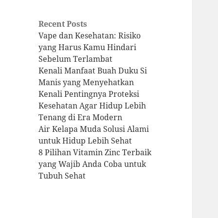
Recent Posts
Vape dan Kesehatan: Risiko
yang Harus Kamu Hindari
Sebelum Terlambat
Kenali Manfaat Buah Duku Si
Manis yang Menyehatkan
Kenali Pentingnya Proteksi
Kesehatan Agar Hidup Lebih
Tenang di Era Modern
Air Kelapa Muda Solusi Alami
untuk Hidup Lebih Sehat
8 Pilihan Vitamin Zinc Terbaik
yang Wajib Anda Coba untuk
Tubuh Sehat