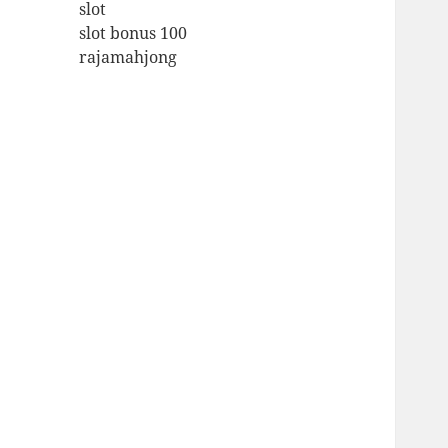
slot
slot bonus 100
rajamahjong