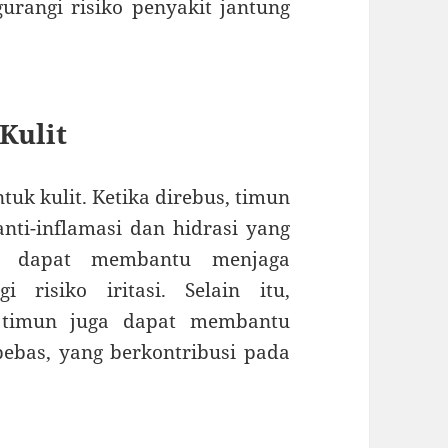
rangi risiko penyakit jantung
Kulit
uk kulit. Ketika direbus, timun
nti-inflamasi dan hidrasi yang
s dapat membantu menjaga
 risiko iritasi. Selain itu,
m timun juga dapat membantu
ebas, yang berkontribusi pada