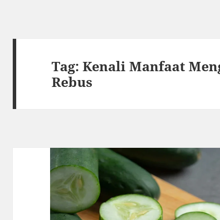
Tag:
Kenali Manfaat Me
Rebus