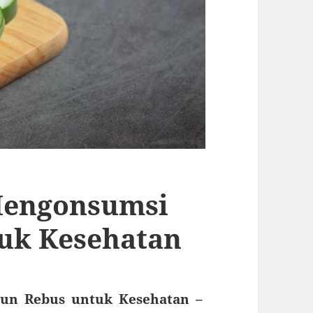
Mengonsumsi
uk Kesehatan
un Rebus untuk Kesehatan –