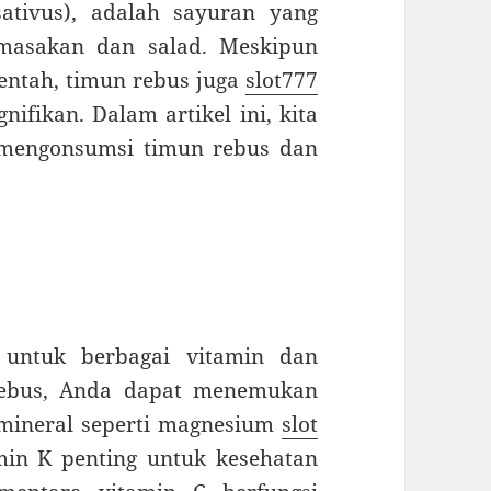
ativus), adalah sayuran yang
 masakan dan salad. Meskipun
entah, timun rebus juga
slot777
ifikan. Dalam artikel ini, kita
mengonsumsi timun rebus dan
untuk berbagai vitamin dan
 rebus, Anda dapat menemukan
 mineral seperti magnesium
slot
in K penting untuk kesehatan