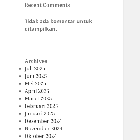
Recent Comments
Tidak ada komentar untuk
ditampilkan.
Archives
Juli 2025
Juni 2025
Mei 2025
April 2025
Maret 2025
Februari 2025
Januari 2025
Desember 2024
November 2024
Oktober 2024