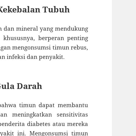
 Kekebalan Tubuh
n dan mineral yang mendukung
, khususnya, berperan penting
gan mengonsumsi timun rebus,
 infeksi dan penyakit.
ula Darah
 bahwa timun dapat membantu
n meningkatkan sensitivitas
 penderita diabetes atau mereka
yakit ini. Mengonsumsi timun