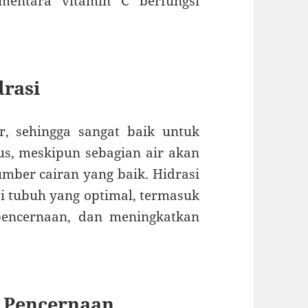
mentara vitamin C berfungsi
drasi
, sehingga sangat baik untuk
us, meskipun sebagian air akan
umber cairan yang baik. Hidrasi
si tubuh yang optimal, termasuk
encernaan, dan meningkatkan
 Pencernaan