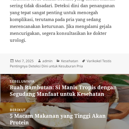
sering tidak disadari. Deteksi dini dan penanganan
yang tepat sangat penting untuk mencegah
komplikasi, terutama pada pria yang sedang
merencanakan keturunan. Jika mengalami gejala
mencurigakan, segera konsultasikan ke dokter
urologi.
Diposkan
Penulis
Kategori
Tag
Mei 7, 2025
admin
Kesehatan
Varikokel Testis
pada
Pentingnya Deteksi Dini untuk Kesuburan Pria
Navigasi
SEBELUMNYA
pos
Buah Rambutan: Si Manis Tropis dengan
Pos
Segudang Manfaat untuk Kesehatan
sebelumnya:
BERIKUT
5 Macam Makanan yang Tinggi Akan
Pos
Protein
berikutnya: