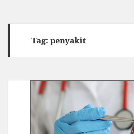
Tag:
penyakit