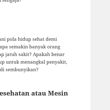
i sengaja?
ani pola hidup sehat demi
apa semakin banyak orang
tap jatuh sakit? Apakah benar
up untuk menangkal penyakit,
a di sembunyikan?
esehatan atau Mesin