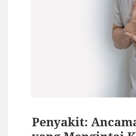
Penyakit: Ancama