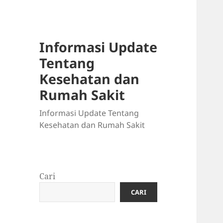
Informasi Update
Tentang
Kesehatan dan
Rumah Sakit
Informasi Update Tentang
Kesehatan dan Rumah Sakit
Cari
CARI