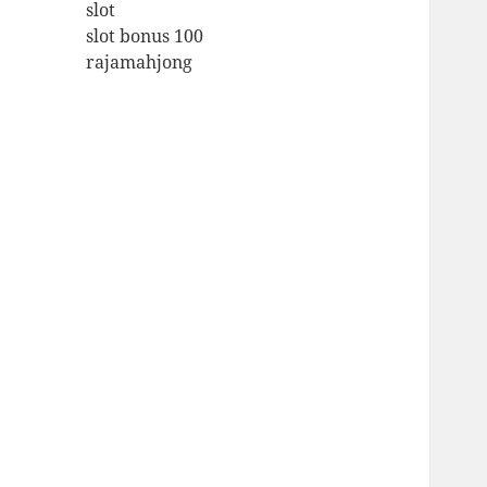
slot
slot bonus 100
rajamahjong