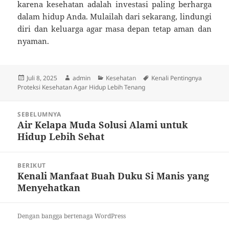
karena kesehatan adalah investasi paling berharga
dalam hidup Anda. Mulailah dari sekarang, lindungi
diri dan keluarga agar masa depan tetap aman dan
nyaman.
Diposkan
Penulis
Kategori
Tag
Juli 8, 2025
admin
Kesehatan
Kenali Pentingnya
pada
Proteksi Kesehatan Agar Hidup Lebih Tenang
Navigasi
SEBELUMNYA
pos
Air Kelapa Muda Solusi Alami untuk
Pos
Hidup Lebih Sehat
sebelumnya:
BERIKUT
Kenali Manfaat Buah Duku Si Manis yang
Pos
Menyehatkan
berikutnya:
Dengan bangga bertenaga WordPress